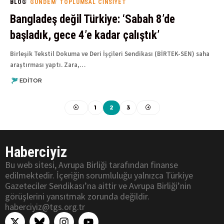
BLOG
GÜNDEM
TOPLUMSAL CINSIYET
Bangladeş değil Türkiye: ‘Sabah 8’de
başladık, gece 4’e kadar çalıştık’
Birleşik Tekstil Dokuma ve Deri İşçileri Sendikası (BİRTEK-SEN) saha
araştırması yaptı. Zara,…
EDITOR
1
2
3
Haberciyiz
Bu web sitesi, Avrupa Birliği tarafından finanse
edilmektedir. İçeriğin sorumluluğu yalnızca Türkiye
Gazeteciler Sendikası’na aittir ve Avrupa Birliği’nin
görüşlerini yansıtmak zorunda değildir.
haberciyiz@tgs.org.tr