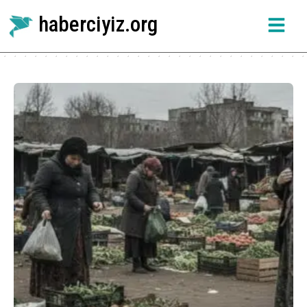
haberciyiz.org
Konum:
GİZLİ HABER