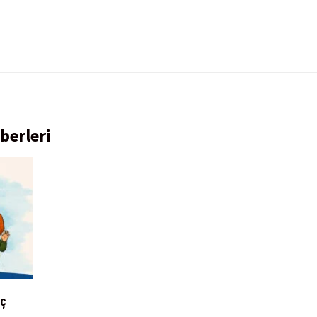
berleri
nç