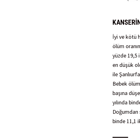
KANSERİN
İyi ve kötü 
ölüm oranını
yüzde 19,5 i
en düşük old
ile Şanlıurf
Bebek ölüm s
başına düşe
yılında bind
Doğumdan son
binde 11,1 i