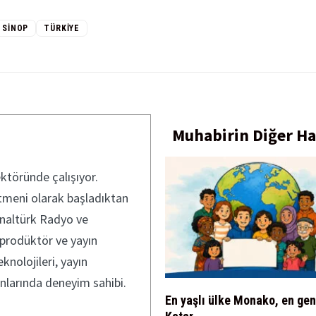
SINOP
TÜRKIYE
Muhabirin Diğer Ha
ektöründe çalışıyor.
etmeni olarak başladıktan
Kanaltürk Radyo ve
 prodüktör ve yayın
knolojileri, yayın
nlarında deneyim sahibi.
En yaşlı ülke Monako, en ge