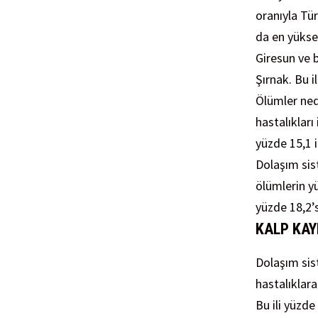
oranıyla Tür
da en yüksek
Giresun ve b
Şırnak. Bu i
Ölümler ned
hastalıkları
yüzde 15,1 i
Dolaşım sis
ölümlerin yü
yüzde 18,2’
KALP KAY
Dolaşım sist
hastalıklar
Bu ili yüzde