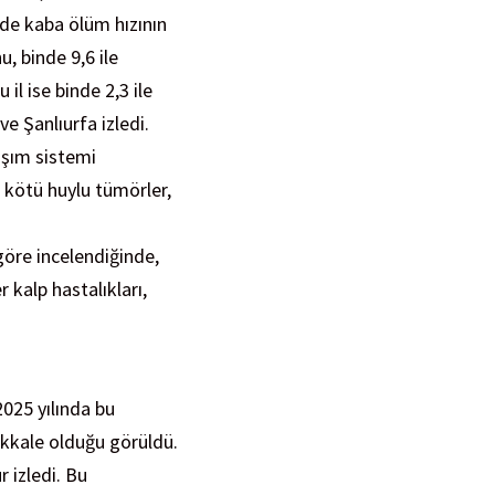
ilde kaba ölüm hızının
, binde 9,6 ile
il ise binde 2,3 ile
ve Şanlıurfa izledi.
aşım sistemi
ve kötü huylu tümörler,
göre incelendiğinde,
 kalp hastalıkları,
2025 yılında bu
akkale olduğu görüldü.
r izledi. Bu