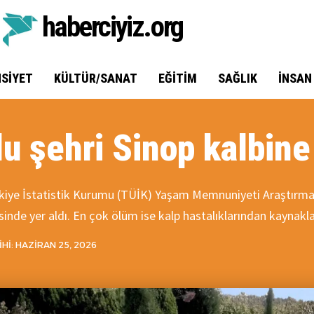
haberciyiz.org
SIYET
KÜLTÜR/SANAT
EĞITIM
SAĞLIK
İNSAN
lu şehri Sinop kalbine
Türkiye İstatistik Kurumu (TÜİK) Yaşam Memnuniyeti Araştırmas
esinde yer aldı. En çok ölüm ise kalp hastalıklarından kaynakl
HI: HAZIRAN 25, 2026