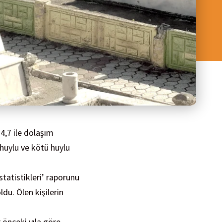
4,7 ile dolaşım
i huylu ve kötü huylu
tatistikleri’ raporunu
du. Ölen kişilerin
 önceki yıla göre