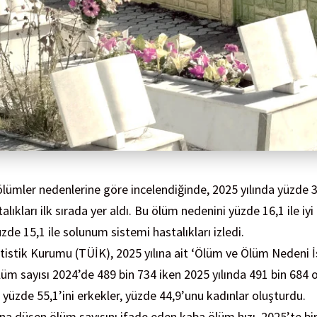
ölümler nedenlerine göre incelendiğinde, 2025 yılında yüzde 3
alıkları ilk sırada yer aldı. Bu ölüm nedenini yüzde 16,1 ile iy
zde 15,1 ile solunum sistemi hastalıkları izledi.
tistik Kurumu (TÜİK), 2025 yılına ait ‘Ölüm ve Ölüm Nedeni İs
lüm sayısı 2024’de 489 bin 734 iken 2025 yılında 491 bin 684 ol
 yüzde 55,1’ini erkekler, yüzde 44,9’unu kadınlar oluşturdu.
ına düşen ölüm sayısını ifade eden kaba ölüm hızı, 2025’te bir