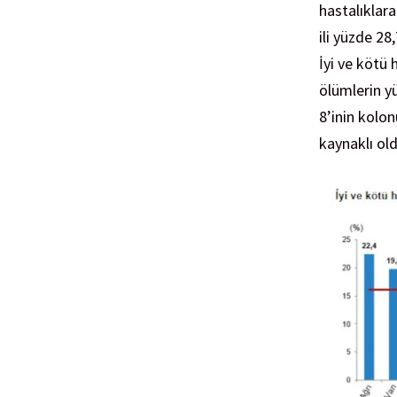
hastalıklara
ili yüzde 28
İyi ve kötü
ölümlerin y
8’inin kolo
kaynaklı ol