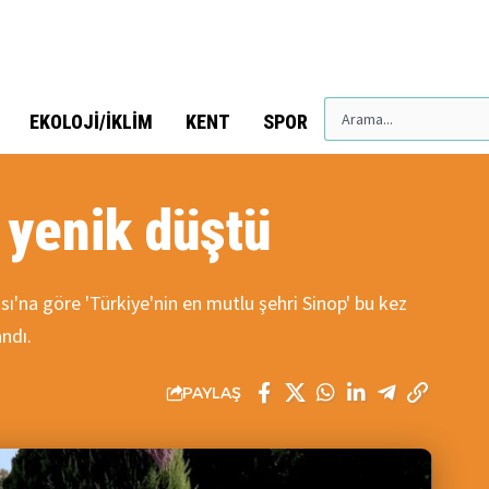
EKOLOJI/İKLIM
KENT
SPOR
 yenik düştü
ı'na göre 'Türkiye'nin en mutlu şehri Sinop' bu kez
andı.
PAYLAŞ