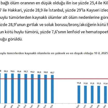
 bağlı ölüm oranının en düşük olduğu ilin ise yüzde 25,4 ile Ki
,7 ile Hakkari, yüzde 28,9 ile İstanbul, yüzde 29’la Kayseri izled
 huylu tümörlerden kaynaklı ölümler alt ölüm nedenlerine göre
üzde 28,9’unun gırtlak ve soluk borusu/bronş/akciğerin kötü
nun kötü huylu tümörü, yüzde 7,6’sının lenfoid ve hematopoe
duğu görüldü.