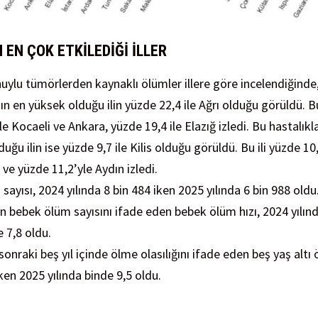
 EN ÇOK ETKİLEDİĞİ İLLER
huylu tümörlerden kaynaklı ölümler illere göre incelendiğinde,
n en yüksek olduğu ilin yüzde 22,4 ile Ağrı olduğu görüldü. Bu 
le Kocaeli ve Ankara, yüzde 19,4 ile Elazığ izledi. Bu hastalık
uğu ilin ise yüzde 9,7 ile Kilis olduğu görüldü. Bu ili yüzde 10
a ve yüzde 11,2’yle Aydın izledi.
ayısı, 2024 yılında 8 bin 484 iken 2025 yılında 6 bin 988 old
n bebek ölüm sayısını ifade eden bebek ölüm hızı, 2024 yılın
e 7,8 oldu.
raki beş yıl içinde ölme olasılığını ifade eden beş yaş altı ö
ken 2025 yılında binde 9,5 oldu.