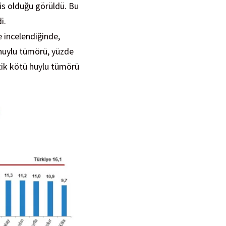
lis olduğu görüldü. Bu
i.
 incelendiğinde,
 huylu tümörü, yüzde
tik kötü huylu tümörü