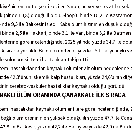
kiye’nin en mutlu şehri seçilen Sinop, bu veriye tezat bir şek
 (binde 10,8) olduğu il oldu. Sinop’u binde 10,2 ile Kastamonu
inde 9,5 ile Balıkesir izledi. Kaba ölüm hızının en düşük olduğu 
li binde 2,5 ile Hakkari, binde 3,1 ile Van, binde 3,2 ile Batman 
enlerine göre incelendiğinde, 2025 yılında yüzde 34,7 ile dol
 ilk sırada yer aldı. Bu ölüm nedenini yüzde 16,1 ile iyi huylu 
le solunum sistemi hastalıkları takip etti.
temi hastalıklarından kaynaklı ölümler alt ölüm nedenlerine 
zde 42,3’ünün iskemik kalp hastalıkları, yüzde 24,6’sının diğer
sinin serebro-vasküler hastalıklar kaynaklı olduğu görüldü.
NAKLI ÖLÜM ORANINDA ÇANAKKALE İLK SIRADA
emi hastalıkları kaynaklı ölümler illere göre incelendiğinde, 
a bağlı ölüm oranının en yüksek olduğu ilin yüzde 47,7 ile Çan
 42,8 ile Balıkesir, yüzde 42,2 ile Hatay ve yüzde 42,0 ile Burdu