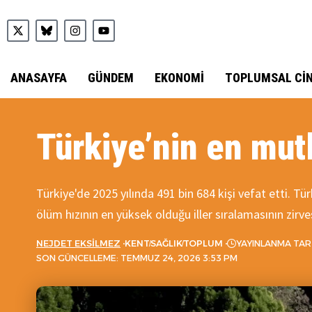
ANASAYFA
GÜNDEM
EKONOMI
TOPLUMSAL CIN
Türkiye’nin en mut
Türkiye'de 2025 yılında 491 bin 684 kişi vefat etti. 
ölüm hızının en yüksek olduğu iller sıralamasının zirv
NEJDET EKSILMEZ
KENT
SAĞLIK
TOPLUM
YAYINLANMA TARI
SON GÜNCELLEME: TEMMUZ 24, 2026 3:53 PM