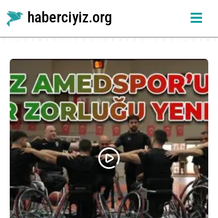
haberciyiz.org
Etiket:
Amedspor