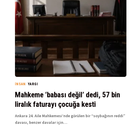
İNSAN
YARGI
Mahkeme ‘babası değil’ dedi, 57 bin
liralık faturayı çocuğa kesti
Ankara 24. Aile Mahkemesi’nde görülen bir “soybağının reddi”
davası, benzer davalar için…