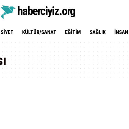
haberciyiz.org
SIYET
KÜLTÜR/SANAT
EĞITIM
SAĞLIK
İNSAN
sı