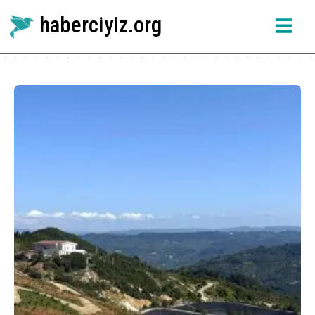
haberciyiz.org
Etiket:
karadeniz