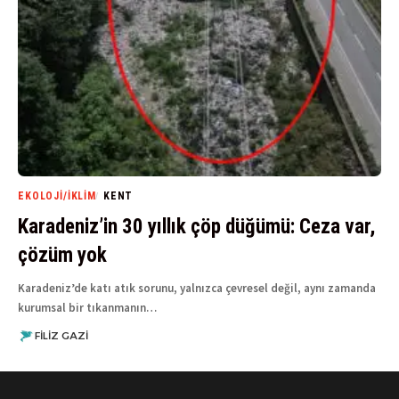
EKOLOJI/İKLIM
KENT
Karadeniz’in 30 yıllık çöp düğümü: Ceza var,
çözüm yok
Karadeniz’de katı atık sorunu, yalnızca çevresel değil, aynı zamanda
kurumsal bir tıkanmanın…
FILIZ GAZI