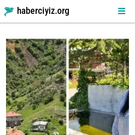
haberciyiz.org
Etiket:
Kırımoluk