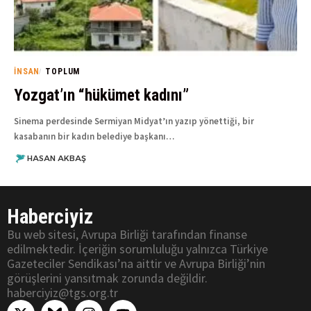
İNSAN
TOPLUM
Yozgat’ın “hükümet kadını”
Sinema perdesinde Sermiyan Midyat’ın yazıp yönettiği, bir
kasabanın bir kadın belediye başkanı…
HASAN AKBAŞ
Haberciyiz
Bu web sitesi, Avrupa Birliği tarafından finanse
edilmektedir. İçeriğin sorumluluğu yalnızca Türkiye
Gazeteciler Sendikası’na aittir ve Avrupa Birliği’nin
görüşlerini yansıtmak zorunda değildir.
haberciyiz@tgs.org.tr