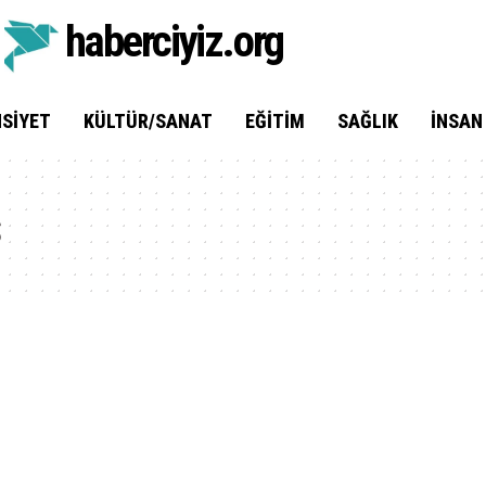
haberciyiz.org
SIYET
KÜLTÜR/SANAT
EĞITIM
SAĞLIK
İNSAN
s