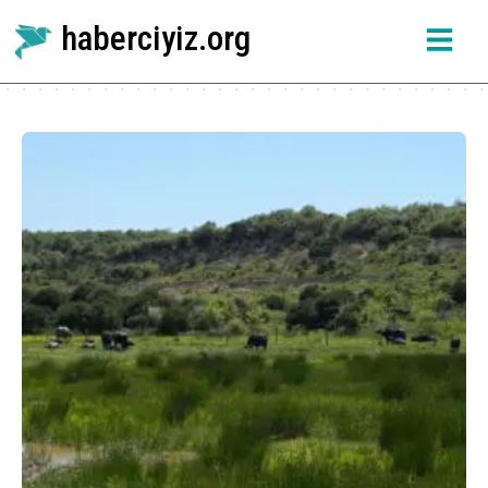
haberciyiz.org
Etiket:
manda