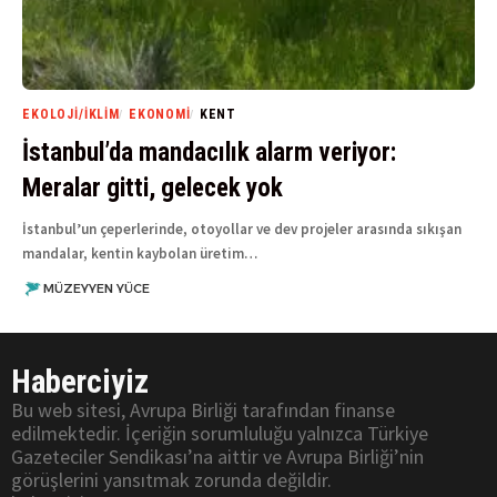
EKOLOJI/İKLIM
EKONOMI
KENT
İstanbul’da mandacılık alarm veriyor:
Meralar gitti, gelecek yok
İstanbul’un çeperlerinde, otoyollar ve dev projeler arasında sıkışan
mandalar, kentin kaybolan üretim…
MÜZEYYEN YÜCE
Haberciyiz
Bu web sitesi, Avrupa Birliği tarafından finanse
edilmektedir. İçeriğin sorumluluğu yalnızca Türkiye
Gazeteciler Sendikası’na aittir ve Avrupa Birliği’nin
görüşlerini yansıtmak zorunda değildir.