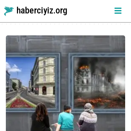
haberciyiz.org
Etiket:
Merve Duran