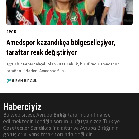
SPOR
Amedspor kazandıkça bölgeselleşiyor,
taraftar renk değiştiriyor
Ağrılı bir Fenerbahçeli olan Fırat Keklik, bir süredir Amedspor
taraftarı; “Nedeni Amedspor’un…
İHSAN BIRGÜL
Haberciyiz
Bu web sitesi, Avrupa Birliği tarafından finanse
edilmektedir. İçeriğin sorumluluğu yalnızca Türkiye
Gazeteciler Sendikası’na aittir ve Avrupa Birliği’nin
görüşlerini yansıtmak zorunda değildir.