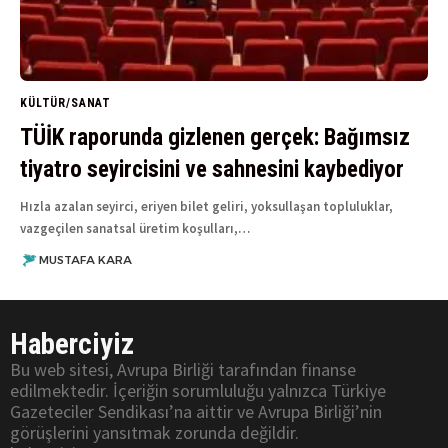
KÜLTÜR/SANAT
TÜİK raporunda gizlenen gerçek: Bağımsız
tiyatro seyircisini ve sahnesini kaybediyor
Hızla azalan seyirci, eriyen bilet geliri, yoksullaşan topluluklar,
vazgeçilen sanatsal üretim koşulları,…
MUSTAFA KARA
Haberciyiz
Bu web sitesi, Avrupa Birliği tarafından finanse
edilmektedir. İçeriğin sorumluluğu yalnızca Türkiye
Gazeteciler Sendikası’na aittir ve Avrupa Birliği’nin
görüşlerini yansıtmak zorunda değildir.