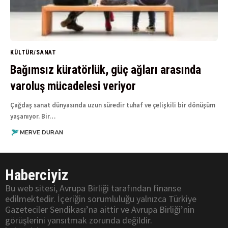
KÜLTÜR/SANAT
Bağımsız küratörlük, güç ağları arasında
varoluş mücadelesi veriyor
Çağdaş sanat dünyasında uzun süredir tuhaf ve çelişkili bir dönüşüm
yaşanıyor. Bir…
MERVE DURAN
Haberciyiz
Bu web sitesi, Avrupa Birliği tarafından finanse
edilmektedir. İçeriğin sorumluluğu yalnızca Türkiye
Gazeteciler Sendikası’na aittir ve Avrupa Birliği’nin
görüşlerini yansıtmak zorunda değildir.