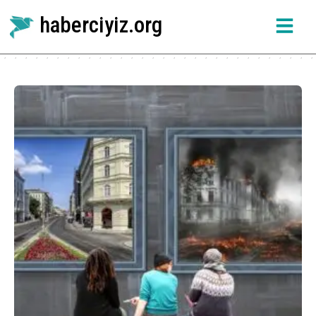
haberciyiz.org
Etiket:
sanat