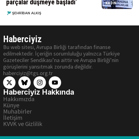
parçalar düşmeye başladı’
KADIN
ŞEHRIBAN ALKIŞ
Haberciyiz
Bu web sitesi, Avrupa Birliği tarafından finanse
edilmektedir. İçeriğin sorumluluğu yalnızca Türkiye
Gazeteciler Sendikası’na aittir ve Avrupa Birliği’nin
görüşlerini yansıtmak zorunda değildir.
haberciyiz@tgs.org.tr
Haberciyiz Hakkında
Hakkımızda
Künye
Muhabirler
İletişim
KVVK ve Gizlilik