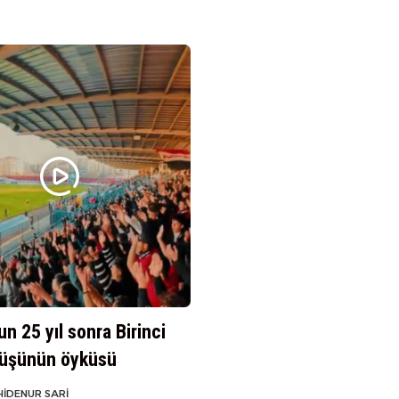
n 25 yıl sonra Birinci
nüşünün öyküsü
HIDENUR SARI