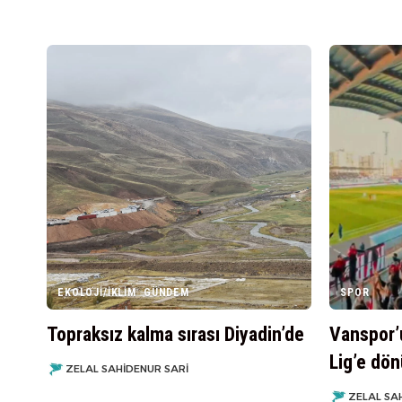
EKOLOJI/İKLIM
GÜNDEM
SPOR
Topraksız kalma sırası Diyadin’de
Vanspor’u
Lig’e dö
ZELAL SAHIDENUR SARI
ZELAL SA