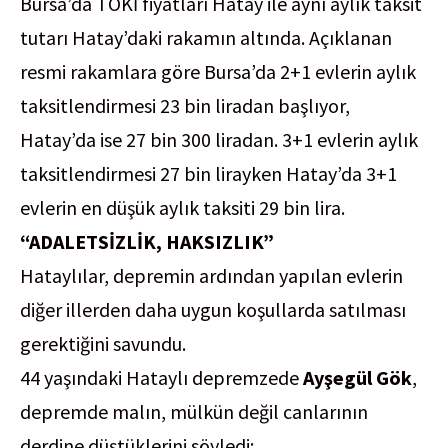
Bursa’da TOKİ fiyatları Hatay ile aynı aylık taksit
tutarı Hatay’daki rakamın altında. Açıklanan
resmi rakamlara göre Bursa’da 2+1 evlerin aylık
taksitlendirmesi 23 bin liradan başlıyor,
Hatay’da ise 27 bin 300 liradan. 3+1 evlerin aylık
taksitlendirmesi 27 bin lirayken Hatay’da 3+1
evlerin en düşük aylık taksiti 29 bin lira.
“ADALETSİZLİK, HAKSIZLIK”
Hataylılar, depremin ardından yapılan evlerin
diğer illerden daha uygun koşullarda satılması
gerektiğini savundu.
44 yaşındaki Hataylı depremzede
Ayşegül Gök
,
depremde malın, mülkün değil canlarının
derdine düştüklerini söyledi: