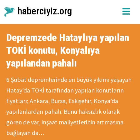
haberciyiz.org
Depremzede Hataylıya yapılan
TOKİ konutu, Konyalıya
yapılandan pahalı
6 Şubat depremlerinde en büyük yıkımı yaşayan
Hatay’da TOKİ tarafından yapılan konutların
fiyatları; Ankara, Bursa, Eskişehir, Konya’da
yapılanlardan pahalı. Bunu haksızlık olarak
gören de var, inşaat maliyetlerinin artmasına
bağlayan da…