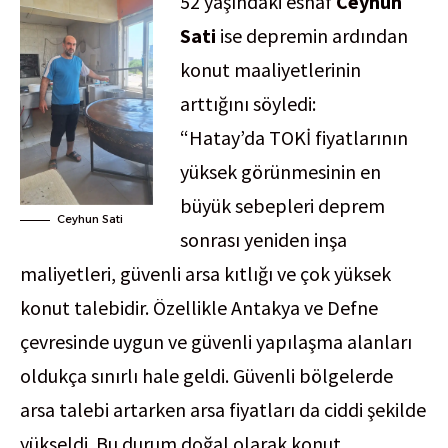
52 yaşındaki esnaf
Ceyhun
Sati
ise depremin ardından
konut maaliyetlerinin
arttığını söyledi:
“Hatay’da TOKİ fiyatlarının
yüksek görünmesinin en
büyük sebepleri deprem
Ceyhun Sati
sonrası yeniden inşa
maliyetleri, güvenli arsa kıtlığı ve çok yüksek
konut talebidir. Özellikle Antakya ve Defne
çevresinde uygun ve güvenli yapılaşma alanları
oldukça sınırlı hale geldi. Güvenli bölgelerde
arsa talebi artarken arsa fiyatları da ciddi şekilde
yükseldi. Bu durum doğal olarak konut