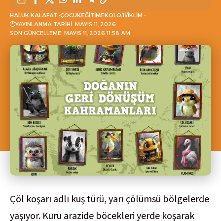
HALUK KALAFAT
ÇOCUK
EĞITIM
EKOLOJI/İKLIM
YAYINLANMA TARIHI: MAYIS 11, 2026
SON GÜNCELLEME: MAYIS 11, 2026 11:58 AM
Çöl koşarı adlı kuş türü, yarı çölümsü bölgelerde
yaşıyor. Kuru arazide böcekleri yerde koşarak