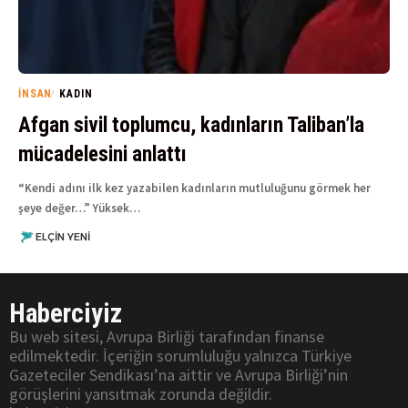
İNSAN
KADIN
Afgan sivil toplumcu, kadınların Taliban’la
mücadelesini anlattı
“Kendi adını ilk kez yazabilen kadınların mutluluğunu görmek her
şeye değer…” Yüksek…
ELÇIN YENI
Haberciyiz
Bu web sitesi, Avrupa Birliği tarafından finanse
edilmektedir. İçeriğin sorumluluğu yalnızca Türkiye
Gazeteciler Sendikası’na aittir ve Avrupa Birliği’nin
görüşlerini yansıtmak zorunda değildir.