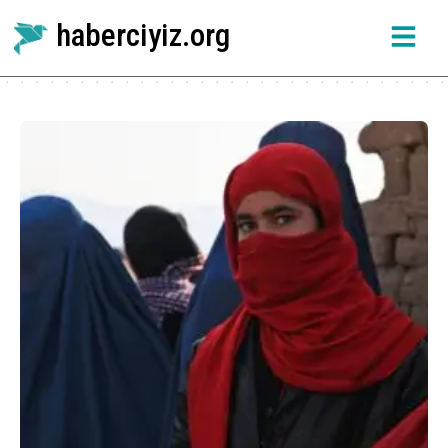
haberciyiz.org
Etiket:
Afganistan