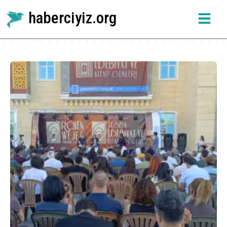
haberciyiz.org
Etiket:
Enstituya Stenbolê