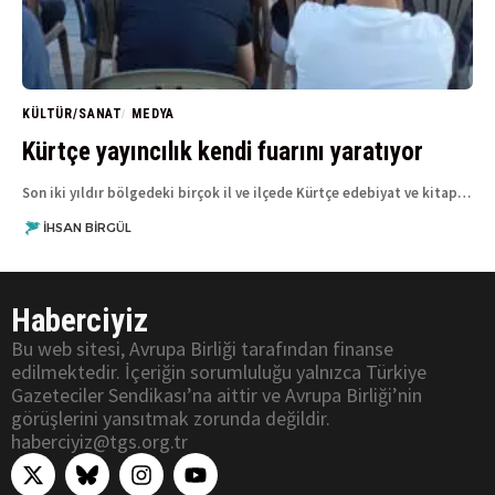
KÜLTÜR/SANAT
MEDYA
Kürtçe yayıncılık kendi fuarını yaratıyor
Son iki yıldır bölgedeki birçok il ve ilçede Kürtçe edebiyat ve kitap…
İHSAN BIRGÜL
Haberciyiz
Bu web sitesi, Avrupa Birliği tarafından finanse
edilmektedir. İçeriğin sorumluluğu yalnızca Türkiye
Gazeteciler Sendikası’na aittir ve Avrupa Birliği’nin
görüşlerini yansıtmak zorunda değildir.
haberciyiz@tgs.org.tr