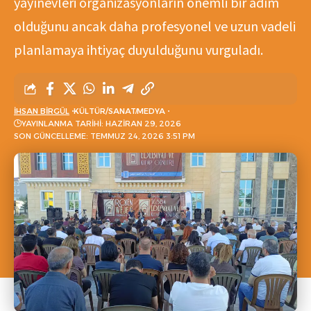
yayınevleri organizasyonların önemli bir adım
olduğunu ancak daha profesyonel ve uzun vadeli
planlamaya ihtiyaç duyulduğunu vurguladı.
İHSAN BIRGÜL
KÜLTÜR/SANAT
MEDYA
YAYINLANMA TARIHI: HAZIRAN 29, 2026
SON GÜNCELLEME: TEMMUZ 24, 2026 3:51 PM