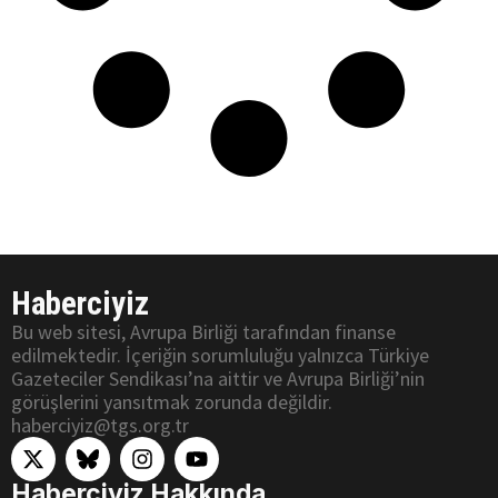
Haberciyiz
Bu web sitesi, Avrupa Birliği tarafından finanse
edilmektedir. İçeriğin sorumluluğu yalnızca Türkiye
Gazeteciler Sendikası’na aittir ve Avrupa Birliği’nin
görüşlerini yansıtmak zorunda değildir.
haberciyiz@tgs.org.tr
Haberciyiz Hakkında