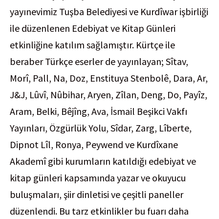
yayınevimiz Tuşba Belediyesi ve Kurdîwar işbirliği
ile düzenlenen Edebiyat ve Kitap Günleri
etkinliğine katılım sağlamıştır. Kürtçe ile
beraber Türkçe eserler de yayınlayan; Sîtav,
Morî, Pall, Na, Doz, Enstituya Stenbolê, Dara, Ar,
J&J, Lûvî, Nûbihar, Aryen, Zîlan, Deng, Do, Payîz,
Aram, Belki, Bêjîng, Ava, İsmail Beşikci Vakfı
Yayınları, Özgürlük Yolu, Sîdar, Zarg, Lîberte,
Dipnot Lîl, Ronya, Peywend ve Kurdîxane
Akademî gibi kurumların katıldığı edebiyat ve
kitap günleri kapsamında yazar ve okuyucu
buluşmaları, şiir dinletisi ve çeşitli paneller
düzenlendi. Bu tarz etkinlikler bu fuarı daha