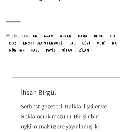
ETİKETLER
AR
ARAM
ARYEN
DARA
DENG
DO
DOZ
ENSTITUYA STENBOLÊ
J&J
LÛVÎ
MORÎ
NA
NÛBIHAR
PALL
PAYÎZ
SÎTAV
ZÎLAN
İhsan Birgül
Serbest gazeteci. Halkla İlişkiler ve
Reklamcılık mezunu. Biri şiir biri
öykü olmak üzere yayınlamış iki