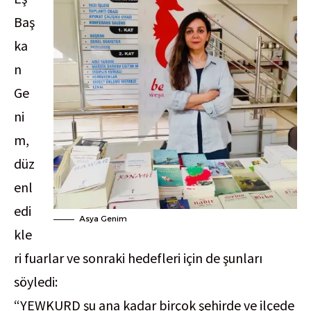
Baş
ka
n
Ge
ni
m,
düz
enl
edi
Asya Genim
kle
ri fuarlar ve sonraki hedefleri için de şunları
söyledi:
“YEWKURD şu ana kadar birçok şehirde ve ilçede