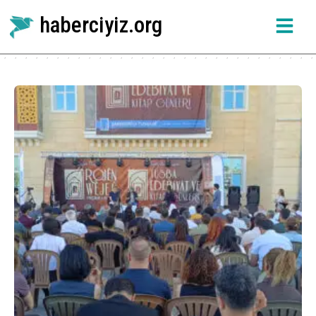
haberciyiz.org
Etiket:
Pall