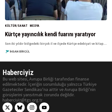
KÜLTÜR/SANAT
MEDYA
Kürtçe yayıncılık kendi fuarını yaratıyor
Son iki yıldır bölgedeki birçok il ve ilçede Kürtçe edebiyat ve kitap…
İHSAN BIRGÜL
Haberciyiz
Bu web sitesi, Avrupa Birliği tarafından finanse
edilmektedir. İçeriğin sorumluluğu yalnızca Türkiye
Gazeteciler Sendikası’na aittir ve Avrupa Birliği’nin
görüşlerini yansıtmak zorunda değildir.
haberciyiz@tgs.org.tr