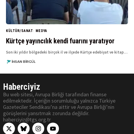
KÜLTÜR/SANAT
MEDYA
Kürtçe yayıncılık kendi fuarını yaratıyor
Son iki yıldır bölgedeki birçok il ve ilçede Kürtçe edebiyat ve kitap…
İHSAN BIRGÜL
Haberciyiz
Bu web sitesi, Avrupa Birliği tarafından finanse
edilmektedir. İçeriğin sorumluluğu yalnızca Türkiye
Gazeteciler Sendikası’na aittir ve Avrupa Birliği’nin
görüşlerini yansıtmak zorunda değildir.
haberciyiz@tgs.org.tr