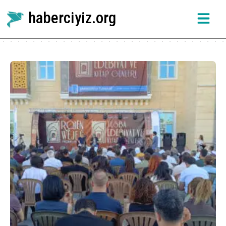
haberciyiz.org
Etiket:
Payîz