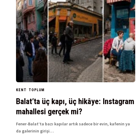
KENT
TOPLUM
Balat’ta üç kapı, üç hikâye: Instagram
mahallesi gerçek mi?
Fener-Balat’ta bazı kapılar artık sadece bir evin, kafenin ya
da galerinin girişi…