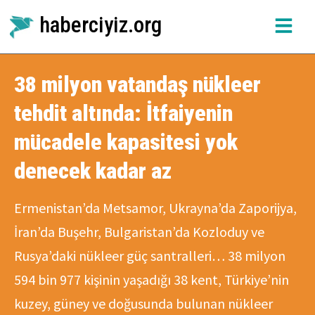
haberciyiz.org
38 milyon vatandaş nükleer
tehdit altında: İtfaiyenin
mücadele kapasitesi yok
denecek kadar az
Ermenistan’da Metsamor, Ukrayna’da Zaporijya,
İran’da Buşehr, Bulgaristan’da Kozloduy ve
Rusya’daki nükleer güç santralleri… 38 milyon
594 bin 977 kişinin yaşadığı 38 kent, Türkiye’nin
kuzey, güney ve doğusunda bulunan nükleer