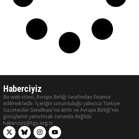
Haberciyiz
Bu web sitesi, Avrupa Birliği tarafından finanse
edilmektedir. İçeriğin sorumluluğu yalnızca Türkiye
Gazeteciler Sendikası’na aittir ve Avrupa Birliği’nin
görüşlerini yansıtmak zorunda değildir.
haberciyiz@tgs.org.tr