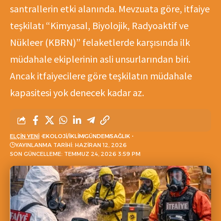
santrallerin etki alanında. Mevzuata göre, itfaiye
teşkilatı “Kimyasal, Biyolojik, Radyoaktif ve
Nükleer (KBRN)” felaketlerde karşısında ilk
müdahale ekiplerinin asli unsurlarından biri.
Ancak itfaiyecilere göre teşkilatın müdahale
kapasitesi yok denecek kadar az.
ELÇIN YENI
EKOLOJI/İKLIM
GÜNDEM
SAĞLIK
YAYINLANMA TARIHI: HAZIRAN 12, 2026
SON GÜNCELLEME: TEMMUZ 24, 2026 3:59 PM