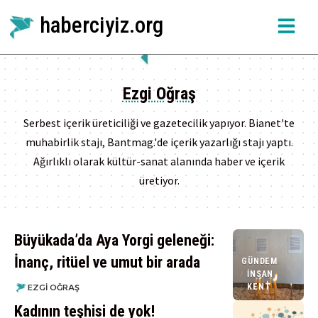
haberciyiz.org
Ezgi Oğraş
Serbest içerik üreticiliği ve gazetecilik yapıyor. Bianet'te
muhabirlik stajı, Bantmag.'de içerik yazarlığı stajı yaptı.
Ağırlıklı olarak kültür-sanat alanında haber ve içerik
üretiyor.
Büyükada’da Aya Yorgi geleneği:
İnanç, ritüel ve umut bir arada
GÜNDEM
İNSAN
KENT
EZGI OĞRAŞ
Kadının teşhisi de yok!