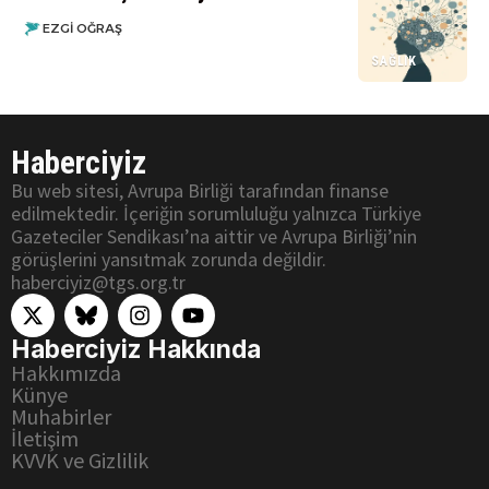
EZGI OĞRAŞ
SAĞLIK
Haberciyiz
Bu web sitesi, Avrupa Birliği tarafından finanse
edilmektedir. İçeriğin sorumluluğu yalnızca Türkiye
Gazeteciler Sendikası’na aittir ve Avrupa Birliği’nin
görüşlerini yansıtmak zorunda değildir.
haberciyiz@tgs.org.tr
Haberciyiz Hakkında
Hakkımızda
Künye
Muhabirler
İletişim
KVVK ve Gizlilik