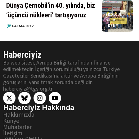
Dünya Çernobil’in 40. yılında, biz
‘üçüncü nükleeri’ tartışıyoruz
EKOLOJI/
İKLIM
KENT
FATMA BOZ
Haberciyiz
Bu web sitesi, Avrupa Birliği tarafından finanse
edilmektedir. İçeriğin sorumluluğu yalnızca Türkiye
Gazeteciler Sendikası’na aittir ve Avrupa Birliği’nin
görüşlerini yansıtmak zorunda değildir.
haberciyiz@tgs.org.tr
Haberciyiz Hakkında
Hakkımızda
Künye
Muhabirler
İletişim