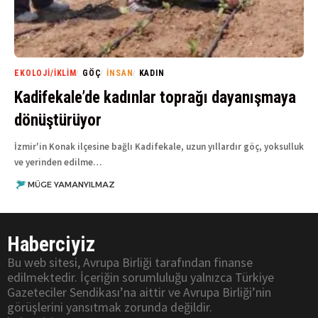
EKOLOJI/İKLIM
GÖÇ
İNSAN
KADIN
Kadifekale’de kadınlar toprağı dayanışmaya
dönüştürüyor
İzmir'in Konak ilçesine bağlı Kadifekale, uzun yıllardır göç, yoksulluk
ve yerinden edilme…
MÜGE YAMANYILMAZ
Haberciyiz
Bu web sitesi, Avrupa Birliği tarafından finanse
edilmektedir. İçeriğin sorumluluğu yalnızca Türkiye
Gazeteciler Sendikası’na aittir ve Avrupa Birliği’nin
görüşlerini yansıtmak zorunda değildir.