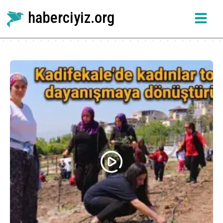
haberciyiz.org
Etiket:
Sukulent