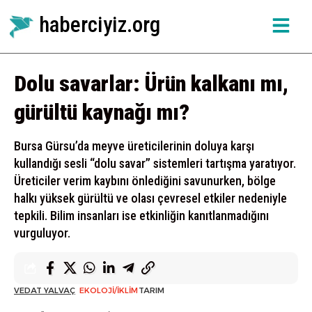
haberciyiz.org
Dolu savarlar: Ürün kalkanı mı,
gürültü kaynağı mı?
Bursa Gürsu’da meyve üreticilerinin doluya karşı
kullandığı sesli “dolu savar” sistemleri tartışma yaratıyor.
Üreticiler verim kaybını önlediğini savunurken, bölge
halkı yüksek gürültü ve olası çevresel etkiler nedeniyle
tepkili. Bilim insanları ise etkinliğin kanıtlanmadığını
vurguluyor.
VEDAT YALVAÇ
EKOLOJI/İKLIM
TARIM
YAYINLANMA TARIHI: HAZIRAN 9, 2026