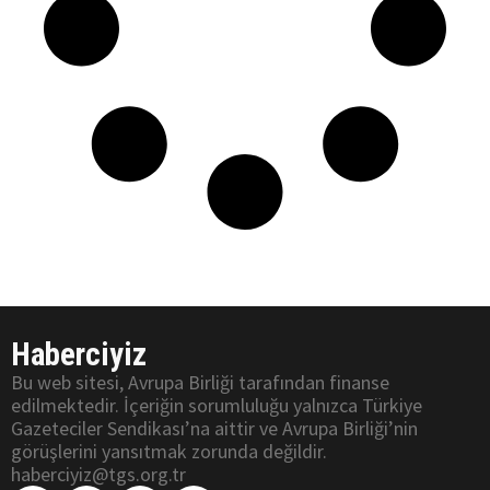
Haberciyiz
Bu web sitesi, Avrupa Birliği tarafından finanse
edilmektedir. İçeriğin sorumluluğu yalnızca Türkiye
Gazeteciler Sendikası’na aittir ve Avrupa Birliği’nin
görüşlerini yansıtmak zorunda değildir.
haberciyiz@tgs.org.tr