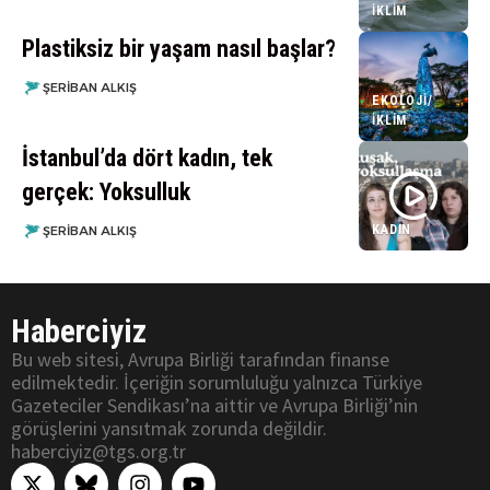
İKLIM
Plastiksiz bir yaşam nasıl başlar?
ŞERIBAN ALKIŞ
EKOLOJI/
İKLIM
İstanbul’da dört kadın, tek
gerçek: Yoksulluk
KADIN
ŞERIBAN ALKIŞ
Haberciyiz
Bu web sitesi, Avrupa Birliği tarafından finanse
edilmektedir. İçeriğin sorumluluğu yalnızca Türkiye
Gazeteciler Sendikası’na aittir ve Avrupa Birliği’nin
görüşlerini yansıtmak zorunda değildir.
haberciyiz@tgs.org.tr